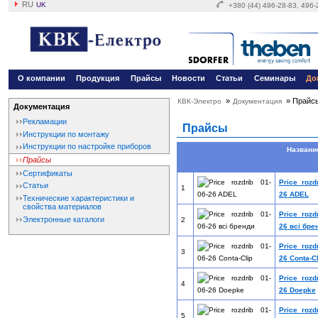
RU
UK
+380 (44) 496-28-83, 496
О компании
Продукция
Прайсы
Новости
Статьи
Семинары
До
»
»
Прайс
КВК-Электро
Документация
Документация
Рекламации
Прайсы
Инструкции по монтажу
Инструкции по настройке приборов
Назван
Прайсы
Сертификаты
Price rozd
Статьи
1
26 ADEL
Технические характеристики и
свойства материалов
Price rozd
Электронные каталоги
2
26 всі бре
Price rozd
3
26 Conta-Cl
Price rozd
4
26 Doepke
Price rozd
5