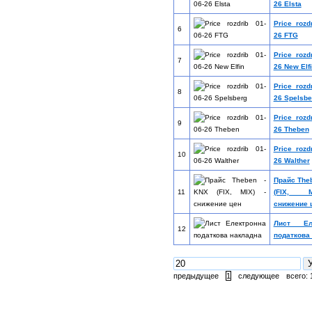
26 Elsta
Price rozd
6
26 FTG
Price rozd
7
26 New Elf
Price rozd
8
26 Spelsbe
Price rozd
9
26 Theben
Price rozd
10
26 Walther
Прайс The
11
(FIX, 
снижение 
Лист Еле
12
податкова
предыдущее
1
следующее
всего: 