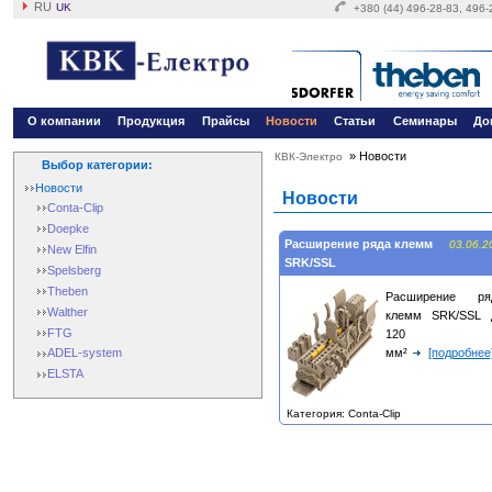
RU
UK
+380 (44) 496-28-83, 496
О компании
Продукция
Прайсы
Новости
Статьи
Семинары
До
»
Новости
КВК-Электро
Выбор категории:
Новости
Новости
Conta-Clip
Doepke
Расширение ряда клемм
03.06.2
New Elfin
SRK/SSL
Spelsberg
Theben
Расширение ря
Walther
клемм SRK/SSL 
FTG
120
мм²
[подробнее
ADEL-system
ELSTA
Категория: Conta-Clip