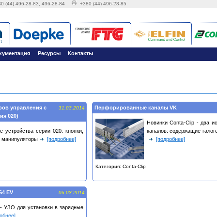
0 (44) 496-28-83, 496-28-84
+380 (44) 496-28-85
кументация
Ресурсы
Контакты
ров управления с
Перфорированные каналы VK
31.03.2014
ия 020)
Новинки Conta-Clip - два 
ые устройства серии 020: кнопки,
каналов: содержащие галог
, манипуляторы
[подробнее]
[подробнее]
Категория: Conta-Clip
S4 EV
06.03.2014
- УЗО для установки в зарядные
обнее]