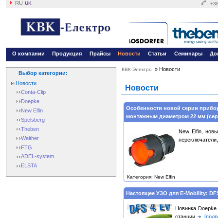
RU
UK
+38
О компании
Продукция
Прайсы
Новости
Статьи
Семинары
До
»
Новости
КВК-Электро
Выбор категории:
Новости
Новости
Conta-Clip
Doepke
Особенности новой серии прибо
New Elfin
монтажным диаметром 22 мм (сер
Spelsberg
Theben
New Elfin, нов
Walther
переключатели
FTG
ADEL-system
ELSTA
Категория: New Elfin
Настоящее УЗО для E-Mobility: DF
Новинка Doepke 
станции
[подр