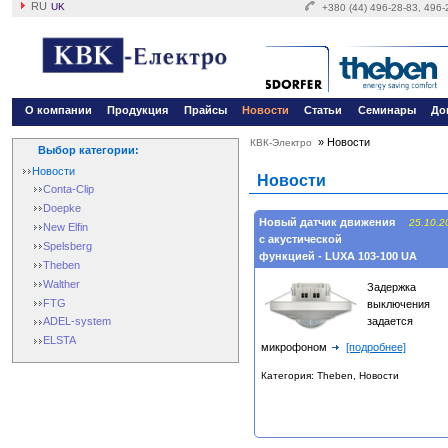
RU
UK
+380 (44) 496-28-83, 496
О компании
Продукция
Прайсы
Новости
Статьи
Семинары
До
»
Новости
КВК-Электро
Выбор категории:
Новости
Новости
Conta-Clip
Doepke
Новый датчик движения
25.10.2
New Elfin
с акустической
Spelsberg
функцией - LUXA 103-100 UA
Theben
Walther
Задержка
FTG
выключения
задается
ADEL-system
ELSTA
микрофоном
[подробнее]
Категория: Theben, Новости