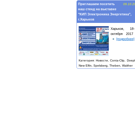
Приглашаем посетить
09.10.2
наш стенд на выставке
"КИП Электроника Энергетика",
г.Харьков
Харьков, 18-
октября 2017 
[подробнее]
Категория: Новости, Conta-Clip, Doep
New Elfin, Spelsberg, Theben, Walther