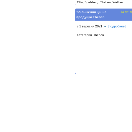
Elfin, Spelsberg, Theben, Walther
Збільшення цін на
26.08.2
продуцію Theben
з 1 вересня 2021
[подробнее]
Категория: Theben