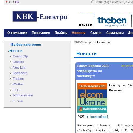
RU
UK
+380 (44) 496-28-83, 496
О компании
Продукция
Прайсы
Новости
Статьи
Семинары
До
»
Новости
КВК-Электро
Выбор категории:
Новости
Новости
Conta-Clip
Doepke
Елком-Україна 2021 -
31.08.2
New Elfin
запрошуємо на
Spelsberg
виставку!!!
Theben
Walther
Нові дати: 14-
FTG
Вересня
ADEL-system
ELSTA
2021
[подробнее]
Категория: Новости, ADEL-syste
Conta-Clip, Doepke, ELSTA, FTG, 