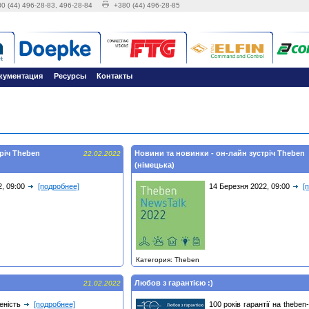
0 (44) 496-28-83, 496-28-84
+380 (44) 496-28-85
кументация
Ресурсы
Контакты
річ Theben
Новини та новинки - он-лайн зустріч Theben
22.02.2022
(німецька)
, 09:00
[подробнее]
14 Березня 2022, 09:00
[
Категория: Theben
Любов з гарантією :)
21.02.2022
еність
[подробнее]
100 років гарантії на theben-