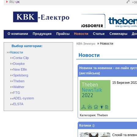
RU
UK
+38
О компании
Продукция
Прайсы
Новости
Статьи
Семинары
До
»
Новости
КВК-Электро
Выбор категории:
Новости
Новости
Conta-Clip
Doepke
Новини та новинки - он-лайн зуст
New Elfin
(англійська)
Spelsberg
Theben
15 Березня 2022
Walther
FTG
ADEL-system
ELSTA
Категория: Theben
Котики :)
Спокій та впевн