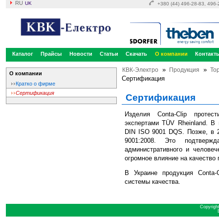
RU
UK
+380 (44) 496-28-83, 496
Каталог
Прайсы
Новости
Статьи
Скачать
О компании
Контакт
»
»
КВК-Электро
Продукция
То
О компании
Сертификация
Кратко о фирме
Сертификация
Сертификация
Изделия Conta-Clip проте
экспертами TÜV Rheinland. В 
DIN ISO 9001 DQS. Позже, в 2
9001:2008. Это подтвержд
административного и человеч
огромное влияние на качество
В Украине продукция Conta-
системы качества.
Copyrigh