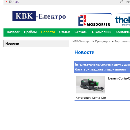
RU
UK
+38
Каталог
Прайсы
Новости
Статьи
Скачать
О компании
Контакт
»
»
КВК-Электро
Продукция
Торговые 
Новости
Новости
Інтелектуальна система друку дл
багатьох завдань з маркування
Новини Conta-Cl
Категория: Conta-Clip