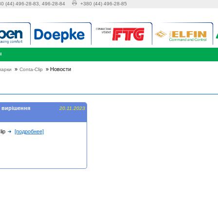
0 (44) 496-28-83, 496-28-84
+380 (44) 496-28-85
ы
»
»
Новости
марки
Conta-Clip
я вирішення
20.11.2023
ip
[подробнее]