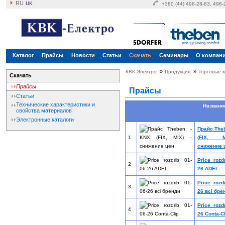
RU
UK
+380 (44) 496-28-83, 496
Каталог
Прайсы
Новости
Статьи
Скачать
Семинары
О компан
»
»
КВК-Электро
Продукция
Торговые 
Скачать
Прайсы
Прайсы
Статьи
Технические характеристики и
Назван
свойства материалов
Электронные каталоги
Прайс The
1
(FIX, 
снижение 
Price rozd
2
26 ADEL
Price rozd
3
26 всі бре
Price rozd
4
26 Conta-Cl