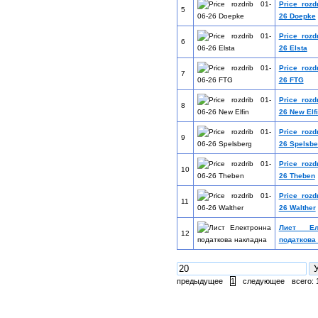
Price rozd
5
26 Doepke
Price rozd
6
26 Elsta
Price rozd
7
26 FTG
Price rozd
8
26 New Elf
Price rozd
9
26 Spelsbe
Price rozd
10
26 Theben
Price rozd
11
26 Walther
Лист Еле
12
податкова
предыдущее
1
следующее
всего: 