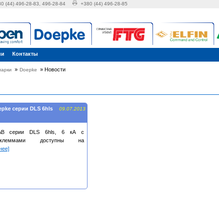
0 (44) 496-28-83, 496-28-84
+380 (44) 496-28-85
ии
Контакты
»
»
Новости
марки
Doepke
pke серии DLS 6hls
09.07.2013
АВ серии DLS 6hls, 6 кА с
клеммами доступны на
нее]