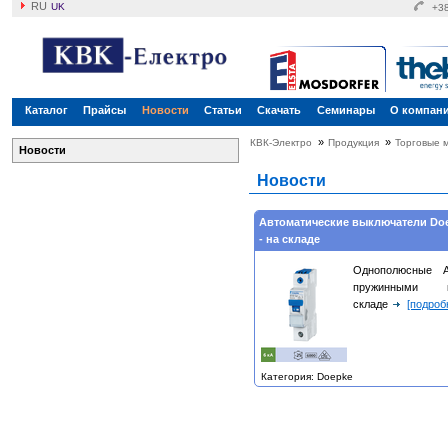
RU
UK
+38
Каталог
Прайсы
Новости
Статьи
Скачать
Семинары
О компан
»
»
КВК-Электро
Продукция
Торговые 
Новости
Новости
Автоматические выключатели Doe
- на складе
Однополюсные 
пружинными 
складе
[подроб
Категория: Doepke