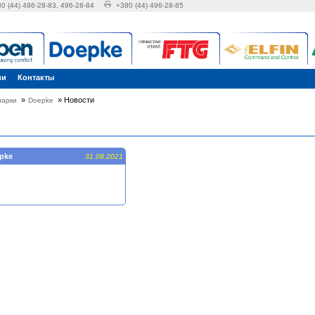
0 (44) 496-28-83, 496-28-84
+380 (44) 496-28-85
ии
Контакты
»
»
Новости
марки
Doepke
pke
31.08.2021