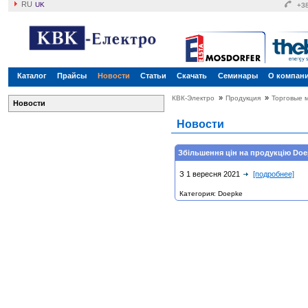
RU
UK
+38
Каталог
Прайсы
Новости
Статьи
Скачать
Семинары
О компан
»
»
КВК-Электро
Продукция
Торговые 
Новости
Новости
Збільшення цін на продукцію Doe
З 1 вересня 2021
[подробнее]
Категория: Doepke