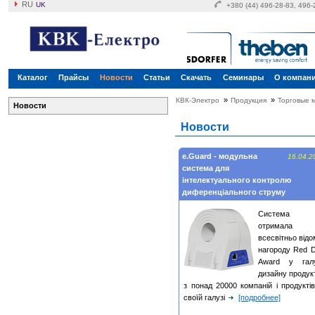
RU
UK
+380 (44) 496-28-83, 496
Каталог
Прайсы
Новости
Статьи
Скачать
Семинары
О компан
»
»
КВК-Электро
Продукция
Торговые 
Новости
Новости
e.Guard - модульна
16.04.2
система для
інтелектуального контролю
диференціального струму
Система
отримала
всесвітньо від
нагороду Red D
Award у галу
дизайну продук
з понад 20000 компаній і продукті
своїй галузі
[подробнее]