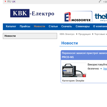
RU
UK
+38
Каталог
Прайсы
Новости
Статьи
Скачать
Семинары
О компан
»
»
КВК-Электро
Продукция
Торговые 
Новости
Новости
Переносні захисні пристрої захи
PRCD-M1
Використо
безпечно
[п
Категория: Doepke