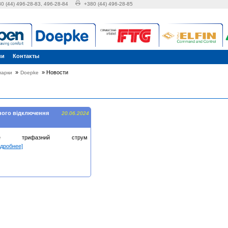
0 (44) 496-28-83, 496-28-84
+380 (44) 496-28-85
ии
Контакты
»
»
Новости
марки
Doepke
сного відключення
20.06.2024
вуйте трифазний струм
одробнее]