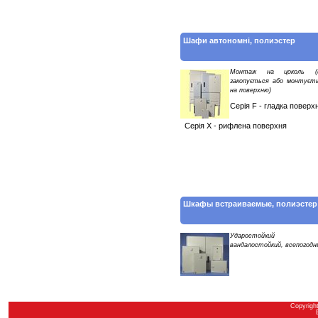
Шафи автономні, полиэстер
Монтаж на цоколь (
закопується або монтуєт
на поверхню)
Серія F - гладка поверх
Серія X - рифлена поверхня
Шкафы встраиваемые, полиэстер
Ударостойкий
вандалостойкий, всепогод
Copyrigh