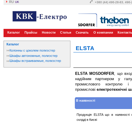
RU
UK
+380 (44) 496-28-83, 496
Каталог
Прайсы
Новости
Статьи
Скачать
О компании
Контакт
Каталог
ELSTA
Колонны с цоколем полиэстер
Шкафы автономные, полиэстер
Шкафы встраиваемые, полиэстер
ELSTA MOSDORFER
, що вхо
надійним партнером у галу
промислового контролю і а
промислові
електротехнічні ш
В наявності
Продукція ELSTA що в наявності 
склдді в Києві