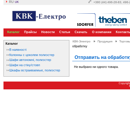
RU
UK
+380 (44) 496-28-83, 496
Каталог
Прайсы
Новости
Статьи
Скачать
О компании
Контакт
»
»
КВК-Электро
Продукция
Торгов
Каталог
обработку
В наявності
Колонны с цоколем полиэстер
Отправить на обработк
Шафи автономні, полиэстер
Шафи на стіну/стовп
Не выбрано ни одного товара.
Шкафы встраиваемые, полиэстер
Copyrigh