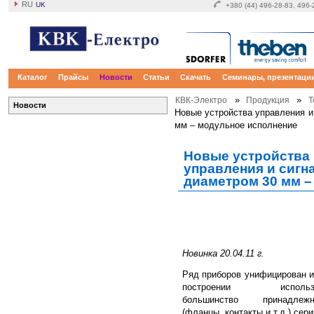
RU
UK
+380 (44) 496-28-83, 496
Каталог
Прайсы
Новости
Статьи
Скачать
Семинары, презентаци
»
»
КВК-Электро
Продукция
Т
Новости
Новые устройства управления и
мм – модульное исполнение
Новые устройства
управления и сигн
диаметром 30 мм –
Новинка
20
.0
4
.11
г.
Ряд приборов унифицирован и
построении использу
большинство принадлежн
(фланцы, контакты и т.д.) сери