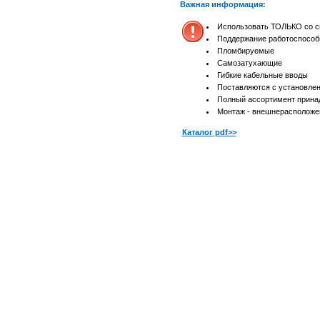
Важная информация:
Использовать ТОЛЬКО со сп
Поддержание работоспособ
Пломбируемые
Самозатухающие
Гибкие кабельные вводы
Поставляются с установле
Полный ассортимент прина
Монтаж - внешнерасположе
Каталог pdf>>