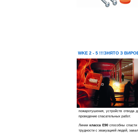
WKE 2 - 5 !!!ЗНЯТО З ВИРО
пожаротушения, устройств отвода 
проведение спасательных работ.
Линии
класса Е90
способны спасти 
трудности с эвакуацией людей, зава