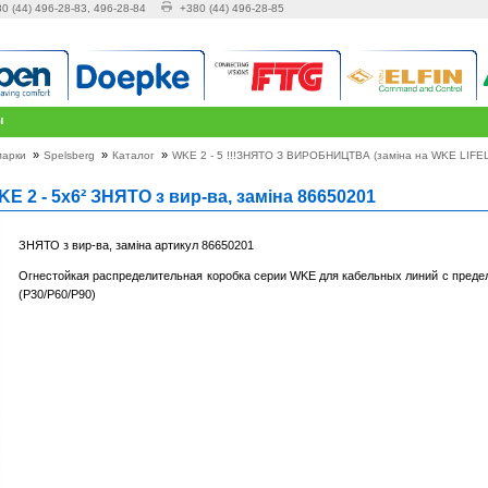
0 (44) 496-28-83, 496-28-84
+380 (44) 496-28-85
ы
»
»
»
марки
Spelsberg
Каталог
WKE 2 - 5 !!!ЗНЯТО З ВИРОБНИЦТВА (заміна на WKE LIFE
E 2 - 5x6² ЗНЯТО з вир-ва, заміна 86650201
ЗНЯТО з вир-ва, заміна артикул 86650201
Огнестойкая распределительная коробка серии WKE для кабельных линий с преде
(Р30/Р60/Р90)