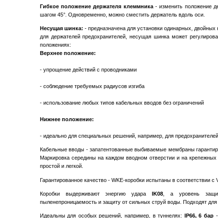
Гибкое положение держателя клеммника
- изменить положение д
шагом 45°. Одновременно, можно сместить держатель вдоль оси.
Несущая шинка:
- предназначена для установки одинарных, двойных
для держателей предохранителей, несущая шинка может регулирова
положениях:
Верхнее положение:
- упрощение действий с проводниками
- соблюдение требуемых радиусов изгиба
- использование любых типов кабельных вводов без ограничений
Нижнее положение:
- идеально для специальных решений, например, для предохранителей
Кабельные вводы - запатентованные выбиваемые мембраны гарантир
Маркировка середины на каждом вводном отверстии и на крепежных 
простой и легкой.
Гарантированное качество - WKE-коробки испытаны в соответствии с 
Коробки выдерживают энергию удара
IK08
, а уровень за
пыленепроницаемость и защиту от сильных струй воды. Подходят для
Идеальны для особых решений, например, в туннелях:
IP66, 6 бар
-