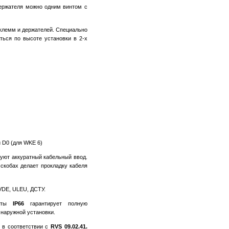
ержателя можно одним винтом с
 клемм и держателей. Специально
ться по высоте установки в 2-х
 D0 (для WKE 6)
уют аккуратный кабельный ввод.
скобах делает прокладку кабеля
VDE, ULEU, ДСТУ.
щиты
IP66
гарантирует полную
 наружной установки.
 в соответствии с
RVS 09.02.41.