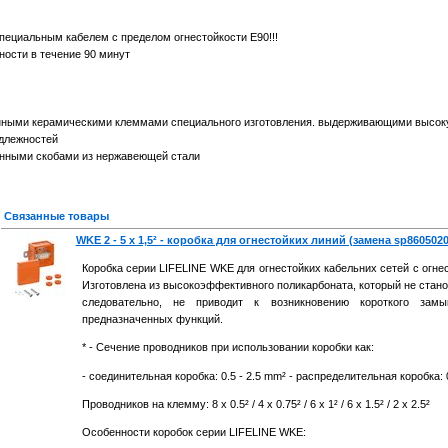
ециальным кабелем с пределом огнестойкости Е90!!!
ности в течение 90 минут
нными керамическими клеммами специального изготовления. выдерживающими высок
длежностей
нными скобами из нержавеющей стали
Связанные товары
WKE 2 - 5 x 1,5² - коробка для огнестойких линий (замена sp8605020
Коробка серии LIFELINE WKE для огнестойких кабельних сетей с огнес
Изготовлена из высокоэффективного поликарбоната, который не стан
следовательно, не приводит к возникновению короткого замы
предназначенных функций.
* - Сечение проводников при использовании коробки как:
- соединительная коробка: 0.5 - 2.5 mm² - распределительная коробка: 0
Проводников на клемму: 8 x 0.5² / 4 x 0.75² / 6 x 1² / 6 x 1.5² / 2 x 2.5²
Особенности коробок серии LIFELINE WKE: