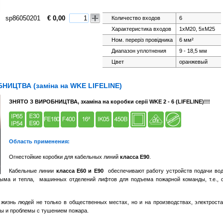
sp86050201
€ 0,00
Количество входов
6
Характеристика входов
1хМ20, 5хМ25
Ном. переріз провідника
6 мм²
Диапазон уплотнения
9 - 18,5 мм
Цвет
оранжевый
БНИЦТВА (заміна на WKE LIFELINE)
ЗНЯТО З ВИРОБНИЦТВА, зхаміна на коробки серії WKE 2 - 6 (LIFELINE)!!!
Область применения:
Огнестойкие коробки для кабельных линий
класса Е90
.
Кабельные линии
класса E60 и Е90
обеспечивают работу устройств подачи вод
дыма и тепла, машинных отделений лифтов для подъема пожарной команды, т.е., 
жизнь людей не только в общественных местах, но и на производствах, электростан
лы и проблемы с тушением пожара.