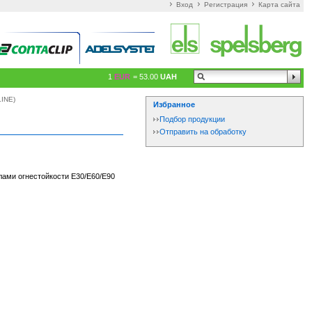
Вход
Регистрация
Карта сайта
1
EUR
= 53.00
UAH
LINE)
Избранное
Подбор продукции
Отправить на обработку
лами огнестойкости E30/E60/E90