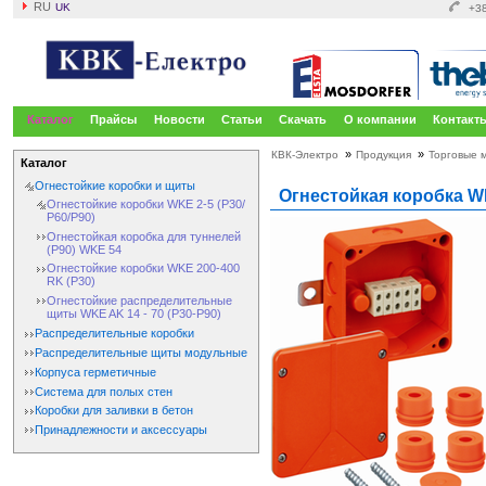
RU
UK
+38
Каталог
Прайсы
Новости
Статьи
Скачать
О компании
Контакт
»
»
КВК-Электро
Продукция
Торговые 
Каталог
Огнестойкие коробки и щиты
Огнестойкая коробка WK
Огнестойкие коробки WKE 2-5 (Р30/
Р60/Р90)
Огнестойкая коробка для туннелей
(Р90) WKE 54
Огнестойкие коробки WKE 200-400
RK (Р30)
Огнестойкие распределительные
щиты WKE AK 14 - 70 (Р30-Р90)
Распределительные коробки
Распределительные щиты модульные
Корпуса герметичные
Система для полых стен
Коробки для заливки в бетон
Принадлежности и аксессуары