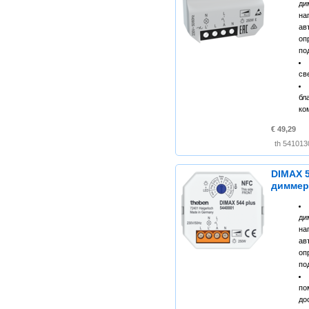
ди
н
ав
оп
по
св
б
ко
€ 49,29
DIMAX 5
димме
ди
н
ав
оп
по
п
до