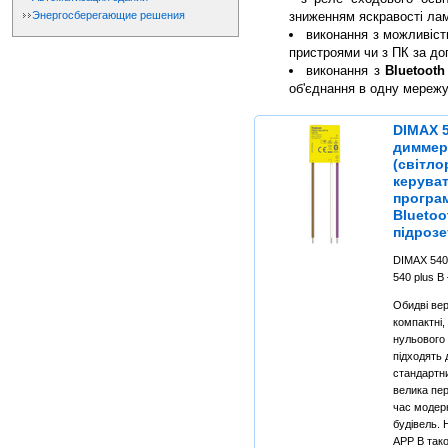
Энергосберегающие решения
зниженням яскравості ла
виконання з можливіс
пристроями чи з ПК за до
виконання з
Bluetoot
об'єднання в одну мереж
DIMAX 5
димме
(світло
керуват
програ
Bluetoo
підрозе
DIMAX 540
540 plus B
Обидві вер
компактні,
нульового 
підходять 
стандартн
велика пер
час модерн
будівель.
APP B так