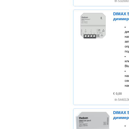
DIMAX 5
димме
ди
н
ав
оп
по
ил
Bl
н
св
на
€ 0,00
DIMAX 5
димме