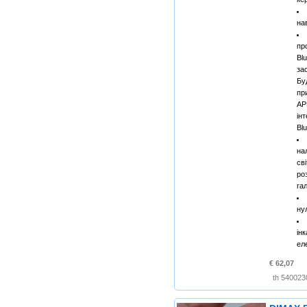
на
пр
Bl
за
Бу
пр
A
ін
Bl
н
св
р
га
ну
ін
ел
€ 62,07