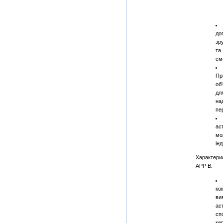
до
зр
та
см
П
об
дл
н
пе
ас
мо
ін
Характери
APP B:
к
ви
ас
сп
ке