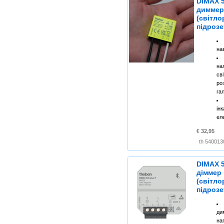
DIMAX 5
димме
(світло
підрозе
на
н
св
р
га
ін
ел
€ 32,95
DIMAX 5
діммер
(світло
підрозе
ди
н