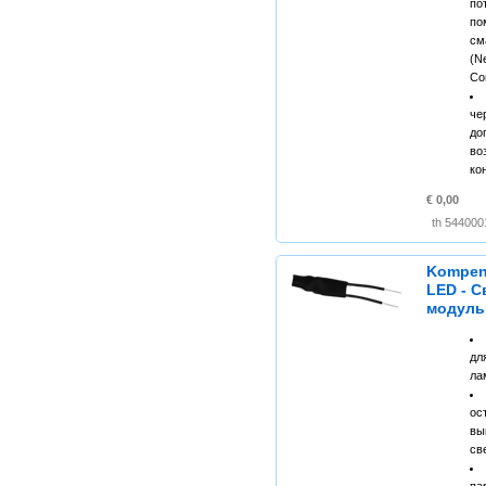
по
п
см
(
Co
че
до
во
ко
€ 0,00
Kompen
LED - 
модуль
дл
ла
ос
вы
св
па