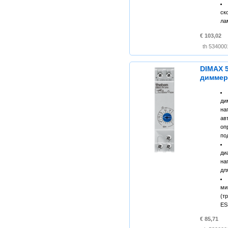
ск
ла
€ 103,02
DIMAX 5
димме
ди
н
ав
оп
по
ди
на
дл
ми
(т
ES
€ 85,71