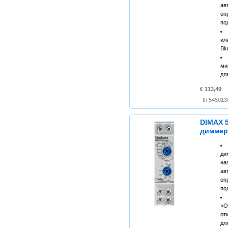
ав
оп
по
ил
Bl
ми
дл
€ 113,49
DIMAX 5
димме
ди
н
ав
оп
по
«О
от
дл