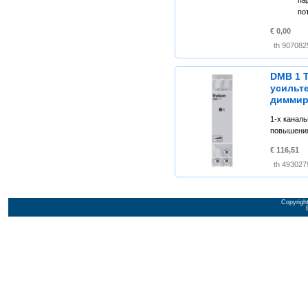
по
€ 0,00
DMB 1 T
усильт
диммир
1-х канал
повышени
€ 116,51
Copyrigh