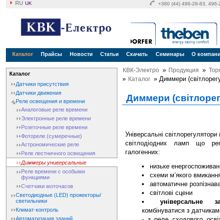
RU
UK
+380 (44) 496-28-83, 496
Каталог
Прайсы
Новости
Статьи
Скачать
Семинары
О компан
»
»
КВК-Электро
Продукция
Тор
Каталог
»
» Диммери (світлорег
Каталог
Датчики присутствия
Датчики движения
Диммери (світлоре
Реле освещения и времени
Аналоговые реле времени
Электронные реле времени
Розеточные реле времени
Універсальні світлорегулятори 
Фотореле (сумеречные)
світлодіодних ламп що ре
Астрономические реле
галогенних:
Реле лестничного освещения
Диммеры универсальные
низьке енергоспоживан
Реле времени с особыми
схеми м’якого вмиканн
функциями
автоматичне розпізнав
Счетчики моточасов
світлові сцени
Светодиодные (LED) прожекторы/
універсальне за
светильники
комбінуватися з датчиками
Климат-контроль
Автоматизация зданий
- з реле сходового осв