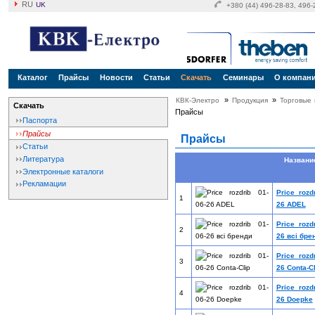
RU
UK
+380 (44) 496-28-83, 496
Каталог
Прайсы
Новости
Статьи
Скачать
Семинары
О компан
»
»
КВК-Электро
Продукция
Торговые
Скачать
Прайсы
Паспорта
Прайсы
Прайсы
Статьи
Литература
Назван
Электронные каталоги
Рекламации
Price rozd
1
26 ADEL
Price rozd
2
26 всі бре
Price rozd
3
26 Conta-Cl
Price rozd
4
26 Doepke