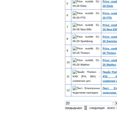
Price rozd
5
26 Elsta
Price rozd
6
26 FTG
Price rozd
7
26 New Elf
Price rozd
8
26 Spelsbe
Price rozd
9
26 Theben
Price rozd
10
26 Walther
Прайс The
11
(FIX, 
снижение 
Лист Еле
12
податкова
предыдущее
1
следующее
всего: 