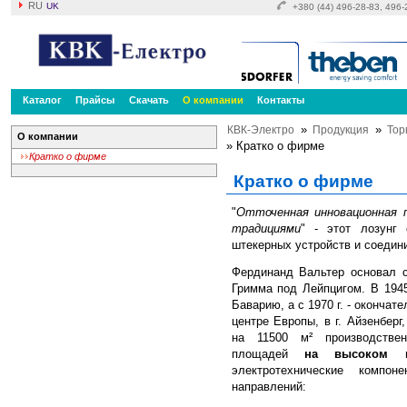
RU
UK
+380 (44) 496-28-83, 496
Каталог
Прайсы
Скачать
О компании
Контакты
»
»
КВК-Электро
Продукция
Тор
О компании
»
Кратко о фирме
Кратко о фирме
Кратко о фирме
"
Отточенная инновационная 
традициями
" - этот лозунг 
штекерных устройств и соедини
Фердинанд Вальтер основал св
Гримма под Лейпцигом. В 1945
Баварию, а с 1970 г. - оконча
центре Европы, в г. Айзенберг
на 11500 м² производствен
площадей
на высоком к
электротехнические компо
направлений: