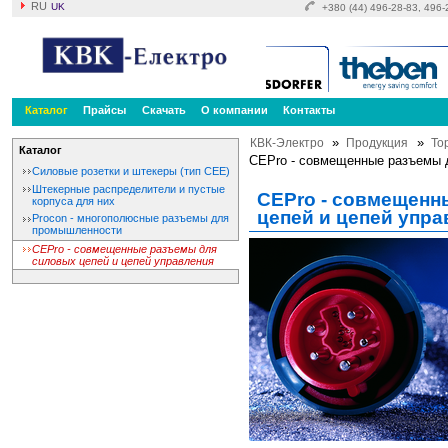
RU
UK
+380 (44) 496-28-83, 496
Каталог
Прайсы
Скачать
О компании
Контакты
»
»
КВК-Электро
Продукция
То
Каталог
CEPro - совмещенные разъемы д
Cиловые розетки и штекеры (тип СЕЕ)
Штекерные распределители и пустые
CEPro - совмещенн
корпуса для них
цепей и цепей упр
Procon - многополюсные разъемы для
промышленности
CEPro - совмещенные разъемы для
силовых цепей и цепей управления