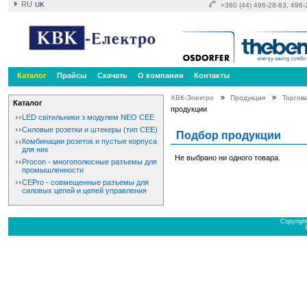
RU
UK
+380 (44) 496-28-83, 496
Каталог
Прайсы
Скачать
О компании
Контакты
»
»
КВК-Электро
Продукция
Торгов
Каталог
продукции
LED світильники з модулем NEO CEE
Cиловые розетки и штекеры (тип СЕЕ)
Подбор продукции
Комбинации розеток и пустые корпуса
для них
Не выбрано ни одного товара.
Procon - многополюсные разъемы для
промышленности
CEPro - совмещенные разъемы для
силовых цепей и цепей управления
Copyrigh