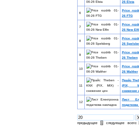
26 Elsta
Price rozd
6
26 FTG
Price rozd
7
26 New Elf
Price rozd
8
26 Spelsbe
Price rozd
9
26 Theben
Price rozd
10
26 Walther
Прайс The
11
(FIX, 
снижение 
Лист Еле
12
податкова
предыдущее
1
следующее
всего: 