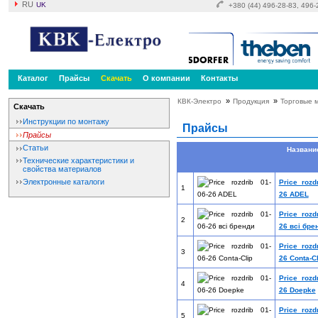
RU
UK
+380 (44) 496-28-83, 496
Каталог
Прайсы
Скачать
О компании
Контакты
»
»
КВК-Электро
Продукция
Торговые 
Скачать
Инструкции по монтажу
Прайсы
Прайсы
Статьи
Назван
Технические характеристики и
свойства материалов
Электронные каталоги
Price rozd
1
26 ADEL
Price rozd
2
26 всі бре
Price rozd
3
26 Conta-Cl
Price rozd
4
26 Doepke
Price rozd
5