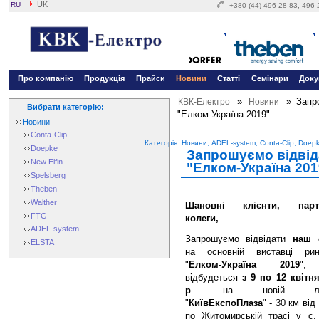
UK
RU
+380 (44) 496-28-83, 496
Про компанію
Продукція
Прайси
Новини
Статті
Семінари
Доку
»
»
Запр
КВК-Електро
Новини
Вибрати категорію:
"Елком-Україна 2019"
Новини
Conta-Clip
Категорія: Новини, ADEL-system, Conta-Clip, Doepk
Doepke
Запрошуємо відвід
New Elfin
"Елком-Україна 201
Spelsberg
Theben
Walther
Шановні клієнти, парт
FTG
колеги,
ADEL-system
Запрошуємо відвідати
наш 
ELSTA
на основній виставці ри
"
Елком-Україна 2019
",
відбудеться
з 9 по 12 квітн
р
. на новій лока
"
КиївЕкспоПлаза
" - 30 км від
по Житомирській трасі у с.