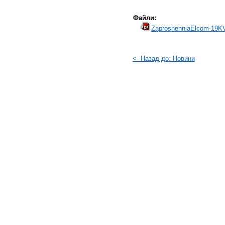
Файли:
ZaproshenniaElcom-19KV
<- Назад до: Новини