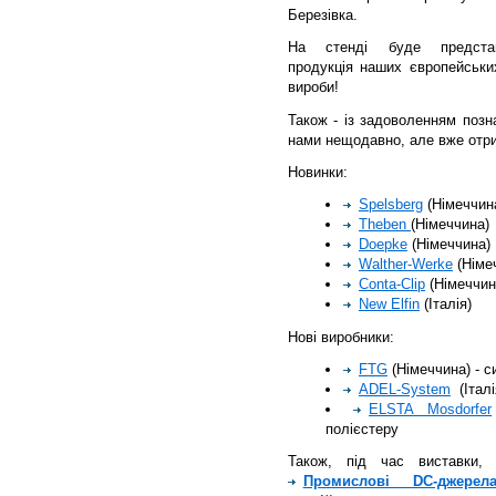
Березівка.
На стенді буде предста
продукція наших європейськи
вироби!
Також - із задоволенням поз
нами нещодавно, але вже отрим
Новинки:
Spelsberg
(Німеччин
Theben
(Німеччина)
Doepke
(Німеччина)
Walther-Werke
(Німе
Conta-Clip
(Німеччин
New Elfin
(Італія)
Нові виробники:
FTG
(Німеччина) - с
ADEL-System
(Італі
ELSTA Mosdorfer
полієстеру
Також, під час виставки
Промислові DC-джере