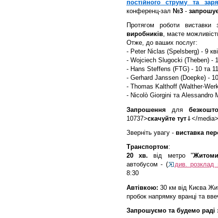
постійного струму та зар
конференц-зал
№3
-
запрошу
Протягом роботи виставки
виробників
, маєте можливіст
Отже, до ваших послуг:
- Peter Niclas (Spelsberg) - 9 кв
- Wojciech Slugocki (Theben) - 
- Hans Steffens (FTG)
- 10 та 1
- Gerhard Janssen (Doepke) - 10
- Thomas Kalthoff (Walther-Werk
- Nicolò Giorgini та Alessandro
Запрошення
для
безкошт
10737>
скачуйте тут
⇓</media>
Зверніть увагу -
виставка пере
Транспортом
:
20 хв.
від метро "
Житоми
автобусом - (
див. розклад 
8:30
Автівкою:
30 км від Києва Жи
пробок напрямку вранці та ввеч
Запрошуємо та будемо раді з