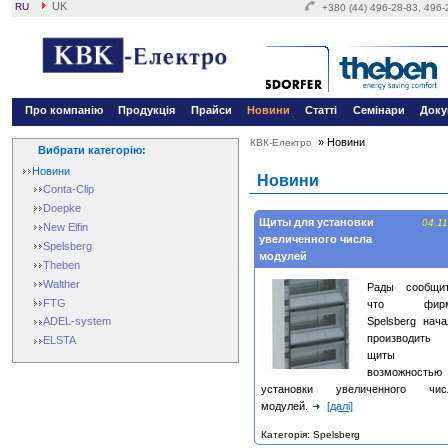
UK
RU
+380 (44) 496-28-83, 496
Про компанію
Продукція
Прайси
Новини
Статті
Семінари
Доку
»
Новини
КВК-Електро
Вибрати категорію:
Новини
Новини
Conta-Clip
Doepke
Щиты для установки
04.11
New Elfin
увеличенного числа
Spelsberg
модулей
Theben
Walther
Рады сообщит
FTG
что фир
Spelsberg нача
ADEL-system
производить
ELSTA
щиты 
возможностью
установки увеличенного чис
модулей.
[далі]
Категорія: Spelsberg