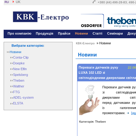
UK
RU
+380 (44) 496-28-83, 496
Про компанію
Продукція
Прайси
Новини
Статті
Семінари
Доку
»
Новини
КВК-Електро
Вибрати категорію:
Новини
Новини
Conta-Clip
Doepke
Переваги датчиків руху
22.06
New Elfin
LUXA 102 LED зі
Spelsberg
світлодіодними джерелами світл
Theben
Walther
Переваги датчиків р
FTG
зі світлодіодни
джерелами світ
ADEL-system
перед датчиками ру
ELSTA
із галогенни
прожекторами.
[да
Категорія: Theben