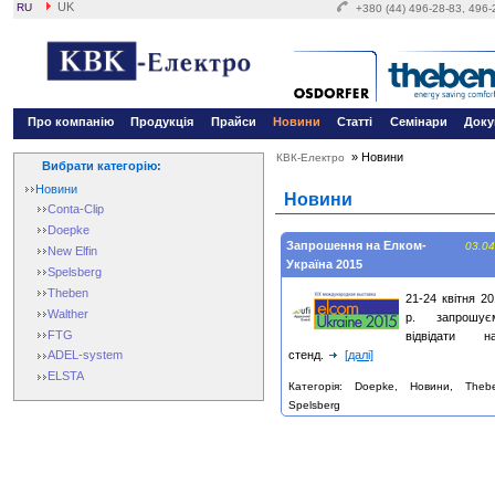
UK
RU
+380 (44) 496-28-83, 496
Про компанію
Продукція
Прайси
Новини
Статті
Семінари
Доку
»
Новини
КВК-Електро
Вибрати категорію:
Новини
Новини
Conta-Clip
Doepke
Запрошення на Елком-
03.04
New Elfin
Україна 2015
Spelsberg
Theben
21-24 квітня 2
Walther
р. запрошує
FTG
відвідати н
стенд.
[далі]
ADEL-system
ELSTA
Категорія: Doepke, Новини, Theb
Spelsberg