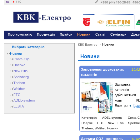
UK
RU
+380 (44) 496-28-83, 496
Про компанію
Продукція
Прайси
Новини
Статті
Семінари
Доку
»
Новини
КВК-Електро
Вибрати категорію:
Новини
Новини
Conta-Clip
Doepke
Замовлення друкованих
19.02
New Elfin
каталогів
Spelsberg
Theben
Відправка
Walther
каталогів
FTG
здійснюється 
кошт КВ
ADEL-system
Електро
[дал
ELSTA
Категорія: ADEL-system, Conta-Cl
Doepke, FTG, New Elfin, Spelsbe
Theben, Walther, Новини
Датчики СО2 - контроль
10.02