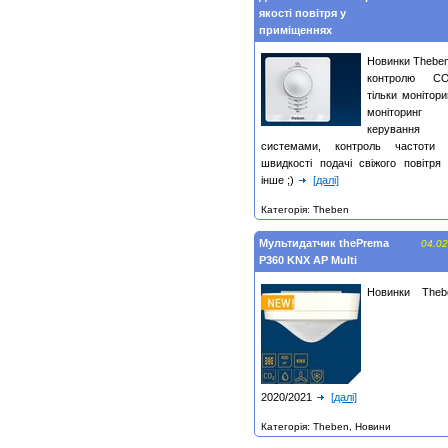
якості повітря у
приміщеннях
Новинки Theben
контролю СО
тільки монітори
моніторинг
керування
системами, контроль частоти 
швидкості подачі свіжого повітря 
інше ;)
[далі]
Категорія: Theben
Мультидатчик thePrema
04.02
P360 KNX AP Multi
Новинки Theb
2020/2021
[далі]
Категорія: Theben, Новини