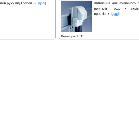
иків руху від Theben
[далі]
Живлення для вуличного ос
причалів тощо - скрі
простір
[далі]
Категорія: FTG