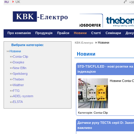
UK
RU
+38
Про компанію
Продукція
Прайси
Новини
Статті
Семінари
Доку
»
Новини
КВК-Електро
Вибрати категорію:
Новини
Новини
Conta-Clip
Doepke
STD-TS/CFL/LED - нові розетки на
New Elfin
індикацією
Spelsberg
Theben
Новини Conta-Cl
Walther
FTG
ADEL-system
ELSTA
Категорія: Conta-Clip
Датчики руху TECTA серії D: Захоп
важливо