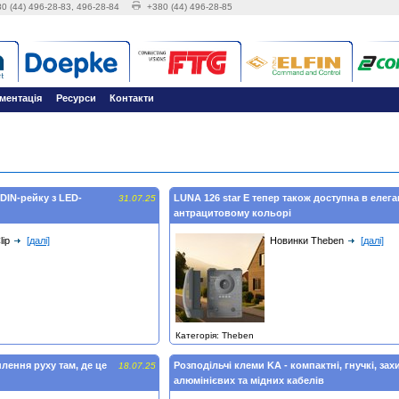
0 (44) 496-28-83, 496-28-84
+380 (44) 496-28-85
ментація
Ресурси
Контакти
 DIN-рейку з LED-
LUNA 126 star E тепер також доступна в елег
31.07.25
антрацитовому кольорі
ip
[далі]
Новинки Theben
[далі]
Категорія: Theben
лення руху там, де це
Розподільчі клеми KA - компактні, гнучкі, зах
18.07.25
алюмінієвих та мідних кабелів