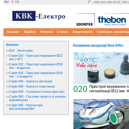
UK
RU
+380 (44) 496-28-83, 496
Каталог
Прайси
Новини
Статьи
Завантажити
Семінари, презентац
Каталог
Напрямки продукції New Elfin:
010 - Аксесуари
Серія 020 - Пристрої керування Ø22
мм (-40°)
Серія 032 - Пристрої керування Ø30
мм - модульні
Серія 030 - Пристрої керування Ø30
мм - стандартні
Серія 040 - Корпуси металеві
Серія 080 - Корпуси пластикові
Серія 050 - Сигнальні та інші пристрої
Серія 060 - Системи захисту в умовах
виробництва
Серія 090 - Контактори
високопрецизійні