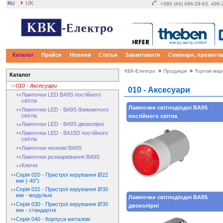
UK
RU
+380 (44) 496-28-83, 496
Каталог
Прайси
Новини
Статьи
Завантажити
Семінари, презентац
»
»
КВК-Електро
Продукція
Торгові мар
Каталог
010 - Аксесуари
010 - Аксесуари
Лампочки LED BA9S постійного
світла
Лампочки світлодіодні BA9S
Лампочки LED - BA9S блимаючого
світла
постійного світла
Лампочки LED - BA9S двоколірні
Лампочки LED - BA15D постійного
світла
Лампочки неонові BA9S
Лампочки розжарювання BA9S
Ключи
Серія 020 - Пристрої керування Ø22
мм (-40°)
Серія 032 - Пристрої керування Ø30
мм - модульні
Лампочки світлодіодні BA9S
Серія 030 - Пристрої керування Ø30
двоколірні
мм - стандартні
Серія 040 - Корпуси металеві